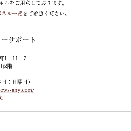
ネルをご用意しております。
パネル一覧
をご参照ください。
ューサポート
1－11－7
山2階
（定休日：日曜日）
news-any.com/
ら