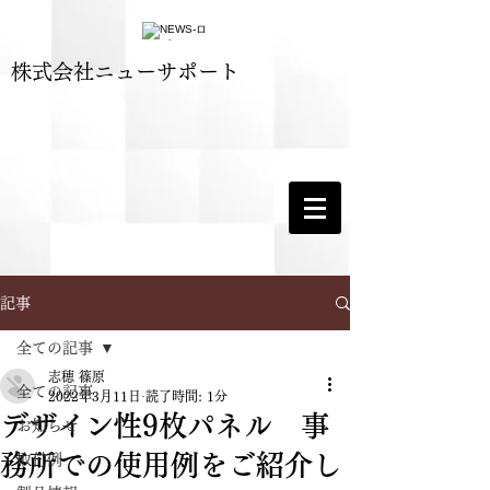
​株式会社ニューサポート
記事
全ての記事
志穂 篠原
全ての記事
2022年3月11日
読了時間: 1分
デザイン性9枚パネル 事
お知らせ
務所での使用例をご紹介し
取付例