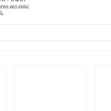
news-any.com/
ら