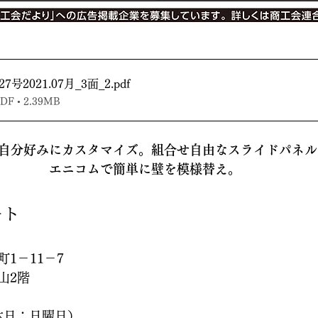
号2021.07月_3面_2
.pdf
 • 2.39MB
に自分好みにカスタマイズ。組合せ自由なスライドパネ
エニコムで簡単に壁を模様替え。
ート
1－11－7
山2階
（定休日：日曜日）