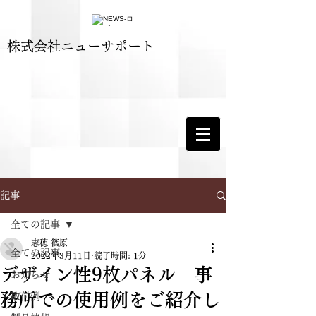
​株式会社ニューサポート
記事
全ての記事
志穂 篠原
全ての記事
2022年3月11日
読了時間: 1分
デザイン性9枚パネル 事
お知らせ
務所での使用例をご紹介し
取付例